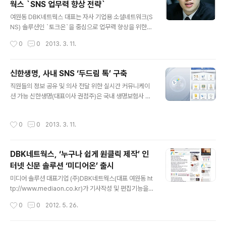
웍스 `SNS 업무력 향상 전략`
레이션, 교육정보제공, 커뮤니티까지 “공부할 때” 방문해
글 내용
야만 하는 교육종합 플랫폼을 지향한다.포워드퓨처가 강조
여원동 DBK네트웍스 대표는 자사 기업용 소셜네트워크(S
하는 사업 비전이자 목표는 교육비절감을 통한 가계의 경
NS) 솔루션인 `토크온`을 중심으로 업무력 향상을 위한
제적 부담완화, 양질의 다양한 맞춤형 교육정보제공, 교육
소셜네트워크서비스(SNS) 활용 전략과 사례를 전달한다.
작성시간
0
0
2013. 3. 11.
정보의 소통을 통한 인재육성이다. 거창하게 보일 수 있겠
DBK네트웍스가 선보인 토크온은 사내에서 원활한 협업과
으나 허투루 들리지도 않는다.교육시장의 선..
커뮤니케이션이 가능하도록 기업 구성원 전체를 하나로 묶
는 기업형 소셜 소프트웨어(SW) 솔루션이다. 다양한 기기
신한생명, 사내 SNS ‘두드림 톡’ 구축
를 지원하는 N스크린은 물론이고 `애니타임, 애니웨어, 애
글 내용
직원들의 정보 공유 및 의사 전달 위한 실시간 커뮤니케이
니디바이스`의 모토로 어떠한 업무 환경에서도 완벽하게
션 가능 신한생명(대표이사 권점주)은 국내 생명보험사 처
지원과 호환이 가능하도록 해 업무 생산성 향상에 기여한
음으로 내부직원만 사용할 수 있는 기업형 SNS(social n
다는 설명이다. 또 최근 업데이트된 토크온의 PMS 서비스
etworking service)솔루션 ‘두드림 톡(talk)’을 구축했
는 기존 관리 중심의 프로젝트를 지양하고 소셜 환경에서
작성시간
0
0
2013. 3. 11.
다고 밝혔다. 신한생명의 두드림톡은 회사 전직원 및 지점
의 업무 협업 증진을 돕는다. 특히 프로젝트에 참여하는 구
의 FC매니저까지 사용하고 있으며 향후 FC(Financial C
성원 외 외부인사 초대가 가능하다는 점에서 ..
onsultant)까지 사용할 계획이다. 언제 어디서나 신속한
DBK네트웍스, ‘누구나 쉽게 원클릭 제작’ 인
의사전달과 이슈 공유 및 보다 생산적인 협업이 이루어지
터넷 신문 솔루션 ‘미디어온’ 출시
고 있다. 다각도의 정보수집이 가능하며 실시간 피드백(Fe
글 내용
edback) 확인 등 활발한 의사소통을 할 수 있게 되었다.
미디어 솔루션 대표기업 (주)DBK네트웍스(대표 여원동 ht
권점주 신한생명 CEO는 신년인사를 두드림톡에 게시하는
tp://www.mediaon.co.kr)가 기사작성 및 편집기능을
등 사내 소통 활동에 대해 적극적이다. 실제로 직원들의 ..
강화한 차세대 인터넷신문 솔루션 '미디어온'을 출시했다.
작성시간
0
0
2012. 5. 26.
기존 인터넷신문은 고정되어 있는 틀로 편집이 어려웠고,
성능 개선에 대한 요청이 있어도 서로 다른 솔루션 환경으