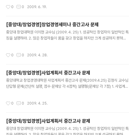
적 또는 독립적으로 적용 -총력전략 [전략의 특징] -새로운 시장이나 산업의 지배까
작성시간
0
0
2009. 6. 19.
지는 아니더라도 주도권을 노린다. -당장은 아니더라도 장기적으로 주도권을 목표로
한다. -많은 신생 기업들이 이 전략을 선택하지만 실패 위험이 매우 높은 전략이며 지
배적인 기업전략도 아님. -한번 실패를 하게 되면 재차 시도해 볼 기회도 주지 않는
[중앙대/창업경영]창업경영세미나 중간고사 문제
무자비한 전략 -비전문가가 오히려 유희 할 수 도 있음. 왜냐하면 그들은 그 분야의
글 내용
사람이면 누구나 다 알만한 것들을 알지 못..
중앙대 창업대학원 이의현 교수님 (2009. 4. 25) 1. 성공적인 창업자의 일반적인 특
징을 설명하라. 2. 많은 창업자들이 꿈을 갖고 창업을 하지만 크게 성공하지 못하는
경우가 있는데 창업초기에 정신자세보다 더욱 결정적인 장애요소를 3가지만 나열하
라. 3. 아무리 혁신적인 상품으로 시장을 초기에 공략하는 벤처라고 할지라도 추후에
작성시간
0
0
2009. 4. 28.
경졍업체의 시장 진입을 적절히 방어하지 않으면 경쟁우위를 지속할 수 없다. 고성장
벤처기업의 효과적인 진입장벽을 설치하여 경쟁우위를 계속 확보 하여야 할 것이다.
그 진입 장벽은 어떠한 것들이 있는지 설명하라. 4. 투자자의 입장에서 사업계획서를
[중앙대/창업경영]사업계획서 중간고사 문제
검토할 때 어떠한 사항을 중점적으로 검토하고자 하는가를 파악할 필요가 있다. 사업
글 내용
계획서를 제출하는 자로서 유의사항을 설명하라. 5...
중앙대학교 창업경영대학원 사업계획서 중간고사 문제(2009.4.25) 김정식 교수님
단답형 문제(간단히 설명, 점수 문제당 각 4점씩) 설명형(문제당 각 7점) 1. 사업계획
서의 역할에 대하여 설명 2. 사업계획서는 어떤 식으로 구성되어 있는지(사업계획서
의 구조)에 대하여 설명 3. 사업개요(Executive Summary)는 어떤 내용을 담고
작성시간
0
0
2009. 4. 25.
그 중요성은? 4. 최근 주요 경영환경 패러다임의 변화는? 5. 사업계획 수립상 환경
분석의 주요내용은? 6. 핵심역량의 의의와 주요 사례에 대하여 7. 지속가능한 사업의
조건은? 8. 고객가치창출의 주요 내용은? 9. 기업의 주요 활동상 가치사슬(Value C
[중앙대/창업경영]사업계획서 중간고사 문제
hain)분석의 의의와 그 유용성 10. 사업계획서의 일반적인 원칙 실무사례(문제당 각
글 내용
15점) 본인이 ..
중앙대 창업대학원 이의현 교수님 (2009. 4. 25) 1. 성공적인 창업자의 일반적인 특
징을 설명하라. 2. 많은 창업자들이 꿈을 갖고 창업을 하지만 크게 성공하지 못하는