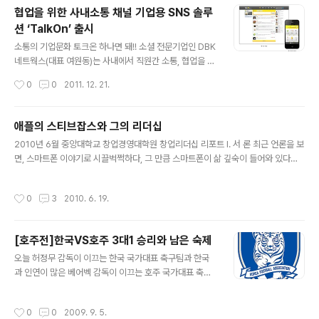
로 인해 서비스 지원이 어려웠지만, 이번에 선보이는 '미디
협업을 위한 사내소통 채널 기업용 SNS 솔루
어온'은 수년간 축적된 인터넷 신문 솔루션 제작 서비스 경
션 ‘TalkOn’ 출시
험과 현직기자들의 의견을 바탕으로 인터넷 신문솔루션의
글 내용
핵심인 기사편집기능을 대폭 강화하고 SNS, eCRM, Clo
소통의 기업문화 토크온 하나면 돼!! 소셜 전문기업인 DBK
ud등 최신 트랜드 기능들을 추가시켰다. '미디어온'의 장점
네트웍스(대표 여원동)는 사내에서 직원간 소통, 협업을 원
으로는 뉴스레터 자동완성, 사진 편집기능, 원클릭 모바일
활하게 하기 위한 기업용 SNS 솔루션 ‘토크온(www.talk
작성시간
0
0
2011. 12. 21.
웹 구현, 워터마크기능, 기사별 메타태그 자동생성, SEO(S
on.kr)'을 출시했다고 2일 밝혔다. 토크온은 수직적이며
earch E..
보수적인 기존 기업문화에 SNS 소통방식을 접목하여 부
서별 그룹관리, 동료관리, 자료공유 등의 기능을 통해 기업
애플의 스티브잡스와 그의 리더십
커뮤니티 개선효과를 가져다 주는 기업형 SNS 솔루션이
글 내용
2010년 6월 중앙대학교 창업경영대학원 창업리더십 리포트 Ⅰ. 서 론 최근 언론을 보
다. 특히, PC에 한정된 기존 사내 인트라넷의 구조적 모순
면, 스마트폰 이야기로 시끌벅쩍하다, 그 만큼 스마트폰이 삶 깊숙이 들어와 있다는
을 개선하여 모바일, 테블릿PC 등 다양한 디바이스 활용이
것인데, 그 중심에는 아이폰이라는 혁신적인 제품이 있다. 이 아이폰을 만든 회사 애
가능한 N스크린을 적용, 시간 공간적 제약을 없애고 언제
플의 스티브 잡스의 리더십은 이미 신화와 같은 전설이 되어 오고 있다. 이 시대의 전
어디서든 정보공유가 가능토록 설계되었다. 이 서비스는
작성시간
0
3
2010. 6. 19.
설적 CEO인 스티브 잡스의 리더십에 대해 연구한다는 것은 IT업종에서 일하는 나
일반기업, 공공기관, 병원, 학교, 프랜차이즈 등 다양한 분
로서는 필연적으로 당연히 해야 할 운명 같은 일이다. 2004년 7월 31일, 월스트리
야에 적용할 수 있..
트에 애플컴퓨터의 CEO, 스티브 잡스가 췌장암에 걸려 입원했다는 소식이 전해지
[호주전]한국VS호주 3대1 승리와 남은 숙제
자, 8월 2일 오전 애플컴퓨터의 주가가 2% 떨어졌다. 그는 병원 침대에 누워, 팀 쿡
글 내용
부사장에게 일 단위로 업무를 지시하겠다고 했..
오늘 허정무 감독이 이끄는 한국 국가대표 축구팀과 한국
과 인연이 많은 베어벡 감독이 이끄는 호주 국가대표 축구
팀과의 경기가 있었다. 경기가 있기 전부터
작성시간
0
0
2009. 9. 5.