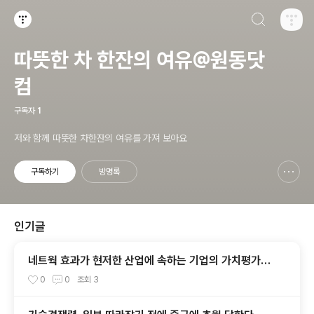
검색하기
티스토리
따뜻한 차 한잔의 여유@원동닷
컴
구독자
1
저와 함께 따뜻한 차한잔의 여유를 가져 보아요
구독하기
방명록
신고하기 레이어
열기
인기글
네트웍 효과가 현저한 산업에 속하는 기업의 가치평가를
어떻게 해야 하는가?
0
0
조회
3