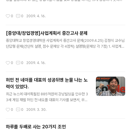
경우가 있는데 창업초기에 정신자세보다 더욱 결정적인 장애요소를 3가지만 나열하
라. 3. 아무리 혁신적인 상품으로 시장을 초기에 공략하는 벤처라고 할지라도 추후에
작성시간
0
0
2009. 4. 16.
경졍업체의 시장 진입을 적절히 방어하지 않으면 경쟁우위를 지속할 수 없다. 고성장
벤처기업의 효과적인 진입장벽을 설치하여 경쟁우위를 계속 확보 하여야 할 것이다.
그 진입 장벽은 어떠한 것들이 있는지 설명하라. 4. 투자자의 입장에서 사업계획서를
[중앙대/창업경영]사업계획서 중간고사 문제
검토할 때 어떠한 사항을 중점적으로 검토하고자 하는가를 파악할 필요가 있다. 사업
글 내용
계획서를 제출하는 자로서 유의사항을 설명하라. 5...
중앙대학교 창업경영대학원 사업계획서 중간고사 문제(2009.4.25) 김정식 교수님
단답형 문제(간단히 설명, 점수 문제당 각 4점씩) 설명형(문제당 각 7점) 1. 사업계획
서의 역할에 대하여 설명 2. 사업계획서는 어떤 식으로 구성되어 있는지(사업계획서
의 구조)에 대하여 설명 3. 사업개요(Executive Summary)는 어떤 내용을 담고
작성시간
0
0
2009. 4. 16.
그 중요성은? 4. 최근 주요 경영환경 패러다임의 변화는? 5. 사업계획 수립상 환경
분석의 주요내용은? 6. 핵심역량의 의의와 주요 사례에 대하여 7. 지속가능한 사업의
조건은? 8. 고객가치창출의 주요 내용은? 9. 기업의 주요 활동상 가치사슬(Value C
허민 전 네이플 대표의 성공뒤엔 눈물 나는 노
hain)분석의 의의와 그 유용성 10. 사업계획서의 일반적인 원칙 실무사례(문제당 각
력이 있었다.
15점) 본인이 ..
글 내용
최근 뉴스에 대서특필된 885억원에 강남빌딩을 인수한 3
3세 게임 재벌 허민 전 네오플 대표의 기사를 보면서, 우리
세대의 본보기가 될 사람이 나왔다며 크게 기뻐하였다. 다
작성시간
0
0
2009. 3. 30.
만 기사를 보면서, 그의 성공이야기를 얼마에 무엇을 샀는
지에 그리고, 얼마나 벌었는지에 대한 초점이 맞추어 지면
서 꼬리에 꼬리는 무는 가십성 기사들만 계속 만들어 진다
하루를 두배로 사는 20가지 조언
는 점에서 아쉬움을 가질 수 밖에 없었다. 국제적으로 유래
글 내용