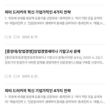
피터 드러커의 혁신 기업가적인 4가지 전략
글 내용
1. ‘최정예 부대를 동원해 요충지를 선점하라.’-총력전략 2. ‘적이 약한 곳을 공격하
라’-게릴라전략 3. ‘전문분야에서 생태학적 틈새를 공략하라’-틈새전략 4. ‘제품,시
장 또는 산업의 경제적 특성을 바꾸어라’-고객창조전략 이 네 가지 전략은 상호 유기
적 또는 독립적으로 적용 -총력전략 [전략의 특징] -새로운 시장이나 산업의 지배까
작성시간
0
0
2009. 8. 17.
지는 아니더라도 주도권을 노린다. -당장은 아니더라도 장기적으로 주도권을 목표로
한다. -많은 신생 기업들이 이 전략을 선택하지만 실패 위험이 매우 높은 전략이며 지
배적인 기업전략도 아님. -한번 실패를 하게 되면 재차 시도해 볼 기회도 주지 않는
[중앙대/창업경영]창업경영세미나 기말고사 문제
무자비한 전략 -비전문가가 오히려 유희 할 수 도 있음. 왜냐하면 그들은 그 분야의
글 내용
사람이면 누구나 다 알만한 것들을 알지 못..
[중앙대/창업경영]창업경영세미나 기말고사 문제(이의현 교수님, 2009. 6. 20) 1.
성장기의 창업자가 어떠한 문제를 경험하면서 전문경영시스템을 구축할 시점이라
판단하는가를 7가지 이상 설명하라. 2. 일반적으로 투자자나 채권자들은 기업의 변
화추이를 분석하여 부실징후를 판단한다. 그렇다면 기업부설의 징후를 12가지 이상
작성시간
0
0
2009. 6. 21.
나열하라. 3. 기업을 인수하는 과정에서 기업가치의 평가는 인수자 입장에서 매우 중
요한 요소이다. 그 중에서 특히 중요한 사항들을 설명하라. 4. 기업을 인수하는 경우
인수기업가는 매각자와 첫 접촉을 할 때 경험과 능력이 있는 변호사의 자문을 얻어
피터 드러커의 혁신 기업가적인 4가지 전략
어떠한 질문 준비를 하여야 하는가를 설명하라. 5. 창업교육에 있어 특별히 성공적이
글 내용
었다고 이야기 할 수 있는 내용들을 설명하라.
1. ‘최정예 부대를 동원해 요충지를 선점하라.’-총력전략 2. ‘적이 약한 곳을 공격하
라’-게릴라전략 3. ‘전문분야에서 생태학적 틈새를 공략하라’-틈새전략 4. ‘제품,시
장 또는 산업의 경제적 특성을 바꾸어라’-고객창조전략 이 네 가지 전략은 상호 유기