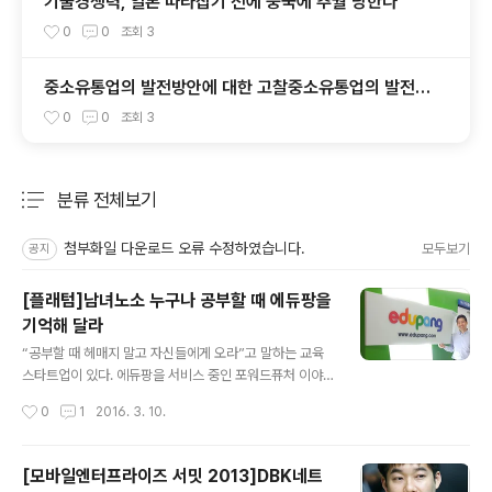
기술경쟁력, 일본 따라잡기 전에 중국에 추월 당한다
0
0
조회
3
중소유통업의 발전방안에 대한 고찰중소유통업의 발전방
안에 대한 고찰
0
0
조회
3
분류 전체보기
주요 글 목록
첨부화일 다운로드 오류 수정하였습니다.
모두보기
공지
[플래텀]남녀노소 누구나 공부할 때 에듀팡을
기억해 달라
글 내용
“공부할 때 헤매지 말고 자신들에게 오라”고 말하는 교육
스타트업이 있다. 에듀팡을 서비스 중인 포워드퓨처 이야
기다.포워드퓨처의 에듀팡은 단순히 교육 콘텐츠를 제공하
작성시간
0
1
2016. 3. 10.
는 서비스가 아니다. 교육 상품을 판매하는 커머스이자 정
보와 소통의 공간을 제공하는 플랫폼이다. 남녀노소 전 세
대를 아우르는 인강, 도서, 교구재, 학원 등 교육에 관한 전
[모바일엔터프라이즈 서밋 2013]DBK네트
상품을 다루고 있으며, 오픈마켓, 학원 O2O, 교육상품 큐