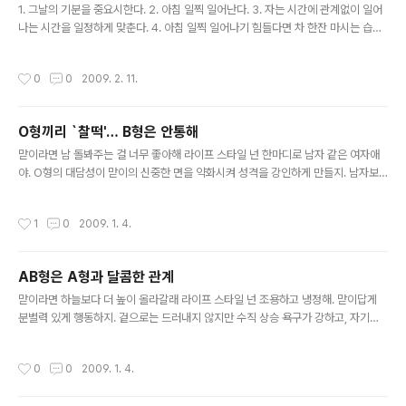
1. 그날의 기분을 중요시한다. 2. 아침 일찍 일어난다. 3. 자는 시간에 관계없이 일어
없는 경제위기와 대학 졸업 후 일자리를 찾지 못하고, 우왕
나는 시간을 일정하게 맞춘다. 4. 아침 일찍 일어나기 힘들다면 차 한잔 마시는 습관
좌왕하는 우리세대에게 모처럼 해보자라는 희망의 모티베
으로 시작한다. 5. 일어나서 맨 처음 할 일은 찬물로 세수하는 일이다. 6. 허둥대는 아
이션을 줄 수 있는 기사거리를 안타깝게도 살리지 못하는
침이 아닌 5분의 명상으로 아침을 시작한다. 7. 다음날의 계획은 전날 밤에 세운다.
모습을 보면서, 그가 이러한 성공을 이루기 위해 얼마나 많
작성시간
0
0
2009. 2. 11.
8. 다음날 입을 옷은 미리 챙겨둔다. 9. 자정 전에 무조건 잘 수 있도록 노력한다. 10.
은 노력을 경주했다는 과정을 배제하는 모습은, 또 다시 결
머리를 베개에 묻는 순간 모든 것을 잊어라. 11. 잠 안 오는 밤에 취할 수 있는 가장 좋
과만 중시해 우리가 아닌 남의 일로 치부..
은 방법은 독서다. 12. 일에 있어서나 사람에 있어서나 범위를 좁혀 선별하되 정해진
O형끼리 `찰떡'… B형은 안통해
것에 집중 투자한다. 13. 10분의 낮잠은 밤잠 한시간의 차이가 있다. 14. 필요한 일
글 내용
과..
맏이라면 남 돌봐주는 걸 너무 좋아해 라이프 스타일 넌 한마디로 남자 같은 여자애
야. O형의 대담성이 맏이의 신중한 면을 약화시켜 성격을 강인하게 만들지. 남자보
다 못하다는 말은 네가 제일 듣기 싫어하는 말. 친구 사귀기 O형이나 맏이는 모두 남
을 돌봐주는 것을 무척 좋아하는 타입이야. 넌 O형의 강인성은 안으로 숨기고 화합
작성시간
1
0
2009. 1. 4.
을 중시하는 맏이 성향이 강해. 주위를 잘 화합시키는데, 널 지배하려는 상대가 있으
면 절대 참지 못하지. 가운데라면 니 맘대로 살아갈 거야 라이프 스타일 가운데나 O
형이나 둘 다 억누르는 것을 가장 싫어하지. 남의 생각에 별로 개의치 않고 자기 생각
AB형은 A형과 달콤한 관계
대로 살아가. 그야말로 남의 눈에 팍팍 띄는 스타일이야. 친구 사귀기 가운데는 형제
글 내용
들 중 영향력이나 존재가 희미한 위치지. 그래서 그런지 ..
맏이라면 하늘보다 더 높이 올라갈래 라이프 스타일 넌 조용하고 냉정해. 맏이답게
분별력 있게 행동하지. 겉으로는 드러내지 않지만 수직 상승 욕구가 강하고, 자기를
갈고 닦는 공부에 흥미가 많아. 다만 AB형 특유의 끈기가 없는 것이 흠이야. 혹시 조
그마한 일에도 쉽게 좌절하지 않니? 친구 사귀기 넌 매우 우호적이라 남의 일을 잘 도
작성시간
0
0
2009. 1. 4.
와주지. 그러나 맏이 특유의 프라이드가 강한 것이 방해가 돼 속마음을 잘 말하지 않
아. 가운데라면 넌 결코 만만하지 않아 라이프 스타일 위아래로 형제에 끼인 너. 개성