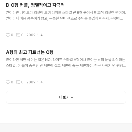
이 확실해.행동력도 강하고 요령도 좋은 편이야. 다만 기회 포착이 약하고 남에게 폐
B-O형 커플, 정열적이고 자극적
를 끼치기 쉬운 면이 있으니까 조심하라구. 친구 사귀기 가운데나 AB형은 둘 다 빈틈
글 내용
이 없는 성격이라 서로에게 기분 나쁘지 않은 인..
맏이라면 나이보다 의젓해 보여 라이프 스타일 넌 B형 중에서 비교적 의젓한 편이야.
맏이라서 마음 씀씀이가 넓고, 독특한 유머 센스로 주위를 즐겁게 해주지. 무엇이든
지 열심히 하는 게 네 매력이야. 친구 사귀기 네 성격이 워낙 의젓하고 모든 면에서 확
실하니까 끈적끈적한 타입은 고역일 거야. 담백하고 맺고 끝는것이 분명한 타입이 좋
작성시간
0
0
2009. 1. 4.
아. 가운데라면 개성이 너무 강해 라이프 스타일 넌 깐깐한 B형의 특징과 강한 개성
의 소유자인 가운데의 성격이 합쳐졌어. 분명하지 않은 사람은 좋아하지 않아. 생활
패턴, 패션 다 개성이 강하다구. 또 위기에 몰렸을 때는 낙천성을 발휘하기도 하지. 그
A형의 최고 파트너는 O형
게 네 장점이야. 친구 사귀기 넌 나름대로 특별한 느낌을 가진 타입을 좋아하고 우유
글 내용
부단한 사람을 싫어해. 마음에 드는 사람을 발견하..
맏이라면 체면 깍이는 일은 NO! 라이프 스타일 A형이나 맏이는 남의 눈을 의식하는
스타일. 이 둘이 중복된 넌 체면에 살고 체면에 죽는 체면파야. 친구 사귀기 넌 평범한
노력형. 너랑 성격이 다른 사람을 싫어해. 그러나 마음속으로는 노력하지 않고도 잘
사는 천재형을 은근히 샘내지. 친구를 사귈 때는 비교적 수동적. 혹시 상대방이 말 걸
작성시간
0
0
2009. 1. 4.
어올 때까지 꾹∼ 참고 기다리지 않니? 가운데라면 친구가 최고라니까 NO! 라이프
스타일 넌 가운데 특유의 균형감과 A형의 독자적인 인내력을 겸비했지. 누구랑도 잘
지내는 편이야. 주위로부터 유혹이 많아 A형치고는 굉장히 활동적으로 사는 셈이야.
더보기
친구 사귀기 너한테 해가 안 되면 다 OK이야. 하지만 어리광쟁이는 사절이지. 넌 좋
고 싫음이 확실하고 밝은 성격을 좋아하는구나...