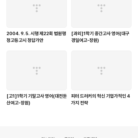
2004. 9. 5. 시행 제22회 법원행
[과외]1학기 중간고사 영어(대구
정고등고시 정답가안
경일여고-장원)
[고1]1학기 기말고사 영어(대전둔
피터 드러커의 혁신 기업가적인 4
산여고-장원)
가지 전략
의안내