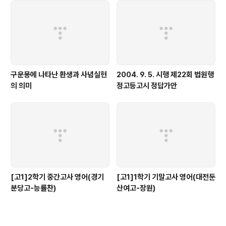
구운몽에 나타난 환생과 사념실현
2004. 9. 5. 시행 제22회 법원행
의 의미
정고등고시 정답가안
[고1]2학기 중간고사 영어(경기
[고1]1학기 기말고사 영어(대전둔
분당고-능률찬)
산여고-장원)