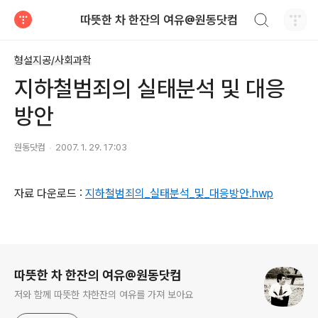
검색하기
따뜻한 차 한잔의 여유@원동닷컴
티스토리
형설지공/사회과학
지하철범죄의 실태분석 및 대응
방안
원동닷컴
2007. 1. 29. 17:03
자료 다운로드 :
지하철범죄의_실태분석_및_대응방안.hwp
로그 정보
따뜻한 차 한잔의 여유@원동닷컴
저와 함께 따뜻한 차한잔의 여유를 가져 보아요