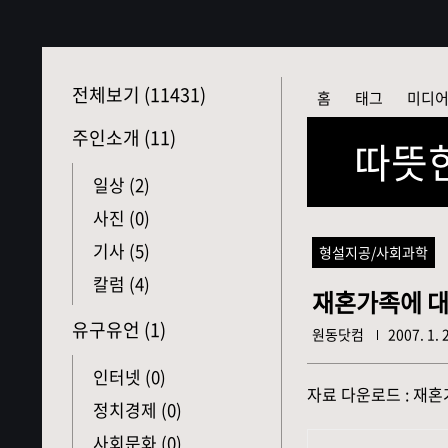
본문 바로가기
전체보기
(11431)
홈
태그
미디
주인소개
(11)
따뜻
일상
(2)
사진
(0)
기사
(5)
형설지공/사회과학
칼럼
(4)
재혼가족에 대
유구유언
(1)
원동닷컴
2007. 1. 
인터넷
(0)
자료 다운로드 :
재혼
정치경제
(0)
사회문화
(0)