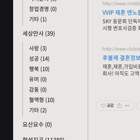
http://www.nnoble
창업경영
(0)
VVIP 재혼 엔
기타
(1)
SKY 동문회 단독
시행 변호사검증 
세상만사
(39)
부장관대상 2회수
사랑
(3)
http://www.clubs
후불제 결혼정보
성공
(14)
재혼,재혼,가입비
행복
(10)
회사! 아직도 고
유머
(0)
니다.
감동
(0)
혈액형
(10)
공감
기타
(2)
요산요수
(0)
형설지공
(11380)