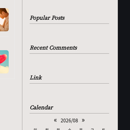
Popular Posts
Recent Comments
Link
Calendar
«
»
2026/08
일
월
화
수
목
금
토