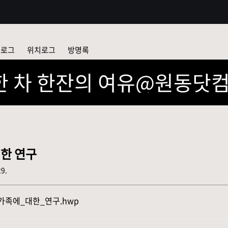
어로그
위치로그
방명록
한 차 한잔의 여유@원동닷
한 연구
29.
가족에_대한_연구.hwp